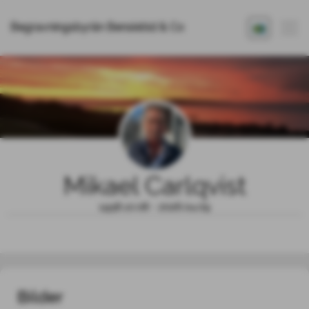
Begravningsbyrån Benskiöld & Co
Mikael Carlqvist
1958.10.08 - 2026.04.09
Bilder